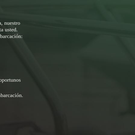
, nuestro
a usted.
mbarcación:
noportunos
barcación.