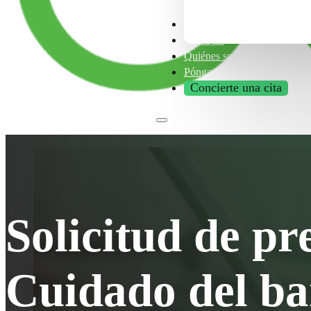
Franquicia
Consejos
Quiénes somos
Póngase en contacto con nos
Concierte una cita
Solicitud de pr
Cuidado del ba