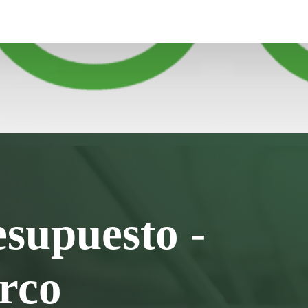
otros
esupuesto -
rco