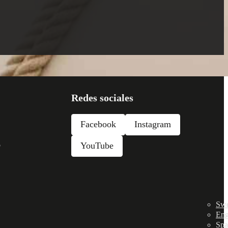
Redes sociales
Facebook
Instagram
l
YouTube
Swe
Eng
Spa