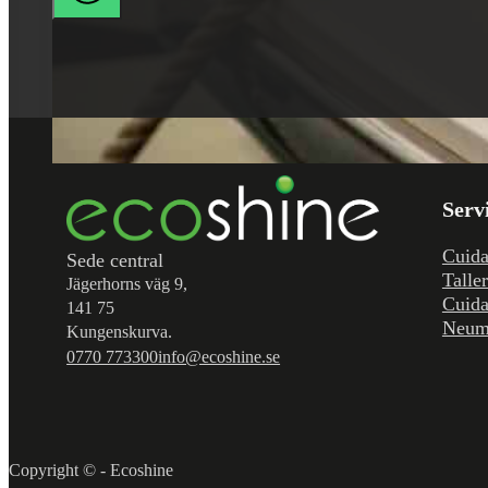
Serv
Cuida
Sede central
Talle
Jägerhorns väg 9,
Cuida
141 75
Neum
Kungenskurva.
0770 773300
info@ecoshine.se
Copyright © - Ecoshine