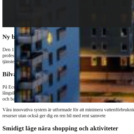
Ny biltvättsanläggning öppnar i Erikslund
Den 1 oktober 2024 slår Ecoshine upp dörrarna till sin nya biltvättsa
professionell bilvård för dig som vill vårda din bil med fokus på kval
tjänster av högsta kvalitet, oavsett var i landet du bor.
Bilvård i fokus – bevara bilen under lång tid
På Ecoshine Erikslund erbjuder vi ett brett utbud av tjänster för bilä
långsiktiga hälsa. Välj mellan biltvätt, rekond, lackskydd eller vår ko
och balansering till trygg däckförvaring.
Våra innovativa system är utformade för att minimera vattenförbrukning
resurser utan också ger dig en ren bil med rent samvete
Smidigt läge nära shopping och aktiviteter