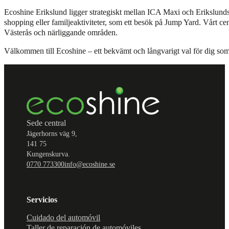
Ecoshine Erikslund ligger strategiskt mellan ICA Maxi och Erikslun
shopping eller familjeaktiviteter, som ett besök på Jump Yard. Vårt centr
Västerås och närliggande områden.
Välkommen till Ecoshine – ett bekvämt och långvarigt val för dig som 
Sede central
Jägerhorns väg 9,
141 75
Kungenskurva.
0770 773300
info@ecoshine.se
Servicios
Cuidado del automóvil
Taller de reparación de automóviles