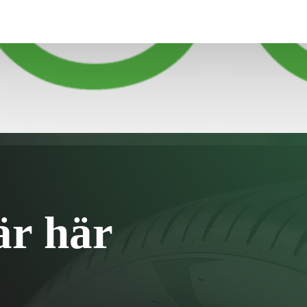
otros
är här