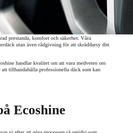
u däck
shines top-notch däckservice kan denna nystart bli
trad prestanda, komfort och säkerhet. Våra
erdäck utan även rådgivning för att skräddarsy ditt
Ecoshine handlar kvalitet om att vara medveten om
 att tillhandahålla professionella däck som kan
på Ecoshine
rävar vi efter att göra processen så smidig som