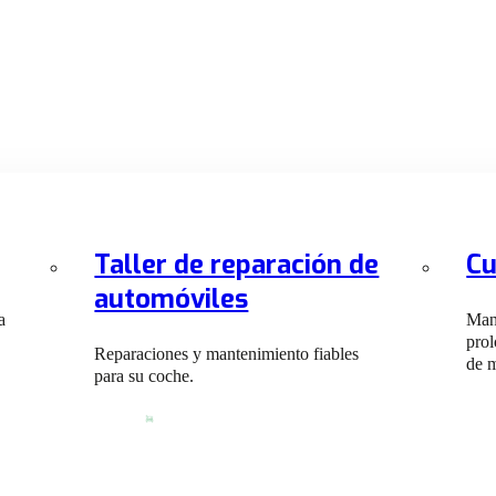
Taller de reparación de
Cu
automóviles
a
Mant
prol
Reparaciones y mantenimiento fiables
de 
para su coche.