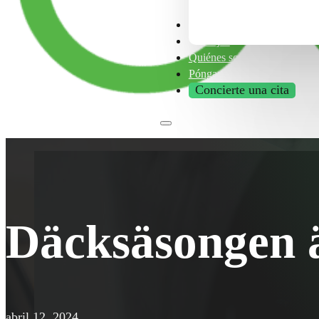
Franquicia
Consejos
Quiénes somos
Póngase en contacto con nos
Concierte una cita
Däcksäsongen 
abril 12, 2024