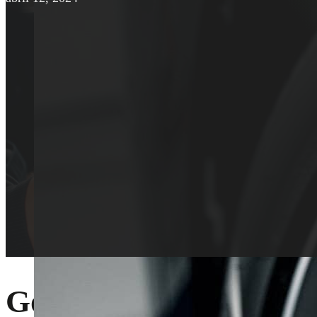
Goda nyheter för biläg