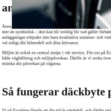
anläggningar säljer n
Årets första däckbyte är en symbol för nystart, och med Eco
mer än symbolisk – den kan bli verklig för vad gäller förbät
anläggningar erbjuder inte bara kvalitativa sommar- och vint
val enligt din bilmodell och dina körvanor.
Miljön är också en central stolpe i vår service. För oss på 
både väghållning och miljöpåverkan. Därför är vi stolta över
minska din påverkan på vägarna.
Så fungerar däckbyte 
Vi på Ecoshine förstår att din tid är värdefull, och därför st