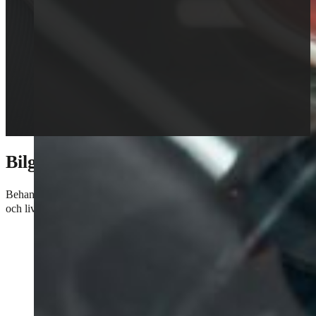
Bilglasbyte med omtanke
Behandla ditt bilglas med samma omsorg som resten av din bil. Med rätt 
och livslängd.