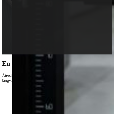
En komplett renovering av dina strålka
Återställ ljusstyrkan och klarheten med en komplett renovering av dina
långvarigt resultat.