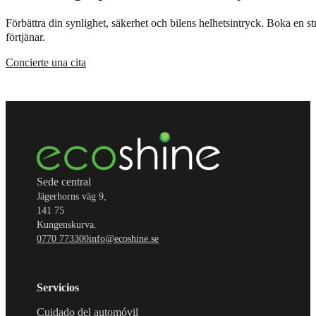
Förbättra din synlighet, säkerhet och bilens helhetsintryck. Boka en st
förtjänar.
Concierte una cita
Sede central
Jägerhorns väg 9,
141 75
Kungenskurva.
0770 773300
info@ecoshine.se
Servicios
Cuidado del automóvil