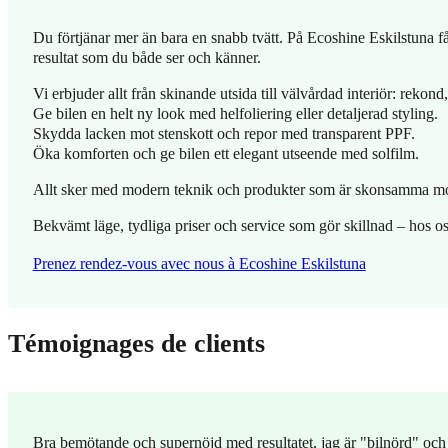
Du förtjänar mer än bara en snabb tvätt. På Ecoshine Eskilstuna få
resultat som du både ser och känner.
Vi erbjuder allt från skinande utsida till välvårdad interiör: rekon
Ge bilen en helt ny look med helfoliering eller detaljerad styling.
Skydda lacken mot stenskott och repor med transparent PPF.
Öka komforten och ge bilen ett elegant utseende med solfilm.
Allt sker med modern teknik och produkter som är skonsamma mot n
Bekvämt läge, tydliga priser och service som gör skillnad – hos oss 
Prenez rendez-vous avec nous à Ecoshine Eskilstuna
Témoignages de clients
Bra bemötande och supernöjd med resultatet, jag är "bilnörd" oc