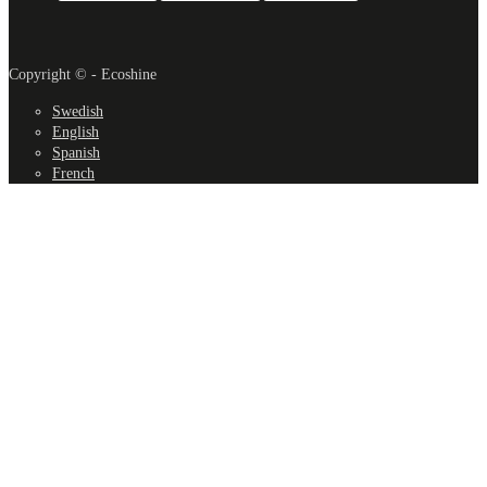
Copyright © - Ecoshine
Swedish
English
Spanish
French