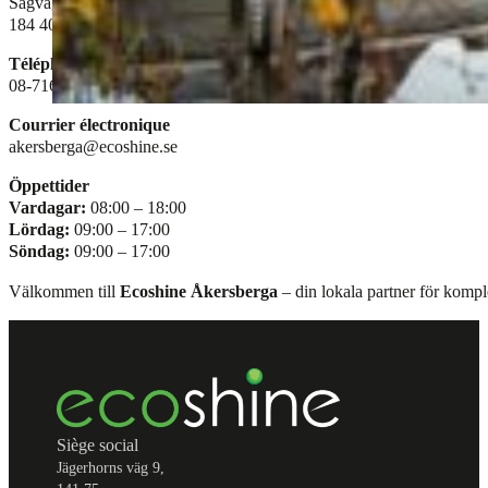
Sågvägen 7
184 40 Åkersberga
Téléphone
08-716 51 55
Courrier électronique
akersberga@ecoshine.se
Öppettider
Vardagar:
08:00 – 18:00
Lördag:
09:00 – 17:00
Söndag:
09:00 – 17:00
Välkommen till
Ecoshine Åkersberga
– din lokala partner för komple
Siège social
Jägerhorns väg 9,