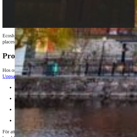
Ecoshine bilvård öppnar ny anläggning den 6 oktober 2025 på Verksta
placerad i centrala Uppsala och erbjuder med ett brett utbud av tjänster 
Professionella bilvårdstjänster nära dig
Hos oss får du alltid förstklassig service, oavsett om du behöver en sn
Uppsala
erbjuder vi allt inom biltvätt, rekond och däckservice. Här är
Invändig rengöring:
Grundlig dammsugning, fönsterputs och n
Utvändig bilvård:
Handtvätt som bevarar din bils lack och fini
Lackskydd:
Specialbehandling som förlänger lackens livsläng
Keramisk lackförsegling:
Ger din bil en extremt hållbar och 
För att garantera högsta kvalitet på varje anläggning säkerställer vi allt