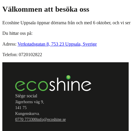
Välkommen att besöka oss
Ecoshine Uppsala öppnar dörrarna från och med 6 oktober, och vi ser 
Du hittar oss på:
Adress:
Verkstadsgatan 8, 753 23 Uppsala, Sverige
Telefon: 0720102822
Siège social
Jägerhorns väg 9,
141 75
Kungenskurva.
0770 773300
info@ecoshine.se