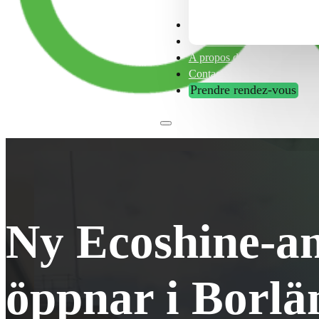
Franchise
Astuces et conseils
A propos de nous
Contactez nous
Prendre rendez-vous
Ny Ecoshine-a
öppnar i Borlä