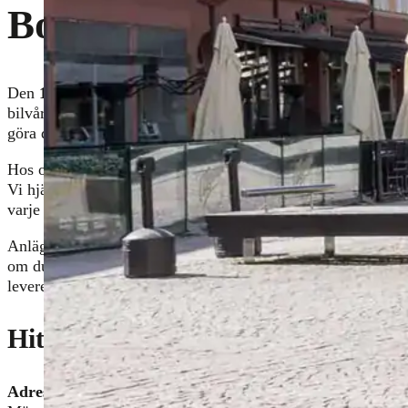
Borlänge
Den
15 maj
öppnar vi dörrarna till
Ecoshine Borlänge
, en 
bilvårdstjänster under ett och samma tak. Med fokus på kvalit
göra det enkelt för dig att ta hand om din bil – oavsett behov
Hos oss erbjuds
biltvätt, rekond och däckservice
, där varj
Vi hjälper dig att hålla bilen ren och välvårdad, samtidigt so
varje säsong.
Anläggningen är utformad för att ge dig en enkel och effektiv
om du behöver en snabb tvätt eller en mer omfattande genom
levererar ett resultat du blir nöjd med.
Hitta till Ecoshine Borlänge
Adresse