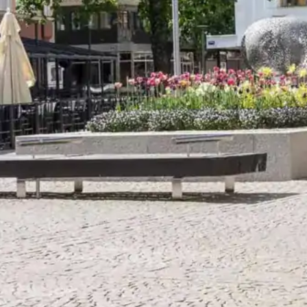
ny anläggning där vi samlar flera viktiga
et, tillgänglighet och ett smidigt kundflöde vill vi
.
e tjänst utförs med noggrannhet och rätt utrustning.
m vi säkerställer att dina däck är i toppskick inför
 upplevelse – från bokning till färdig bil. Oavsett
gång av bilen kan du känna dig trygg med att vi