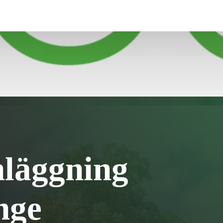
nläggning
nge