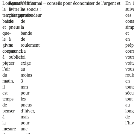
Lorsque
Avant
Entretien hivernal – conseils pour économiser de l’argent et
Vérifiez
En
la
le
éviter les soucis :
la
suiv
température
changement
profondeur
ces
baisse
de
de
cons
et
pneus
la
simp
que
–
bande
et
le
à
de
en
givre
ne
roulement
prép
commence
pas
La
corr
à
oublier
loi
votr
piquer
:
exige
voit
l’air
au
vou
du
moins
roul
matin,
3
en
il
mm
tout
est
pour
sécu
temps
les
tout
de
pneus
au
penser
d’hiver,
long
à
mais
de
la
pour
l’hiv
mesure
une