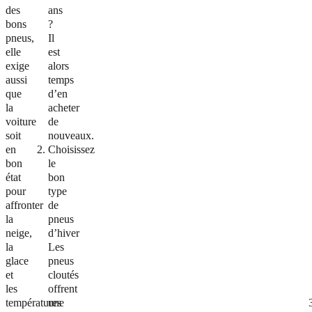
des
ans
bons
?
pneus,
Il
elle
est
exige
alors
aussi
temps
que
d’en
la
acheter
voiture
de
soit
nouveaux.
en
Choisissez
bon
le
état
bon
pour
type
affronter
de
la
pneus
neige,
d’hiver
la
Les
glace
pneus
et
cloutés
les
offrent
températures
une