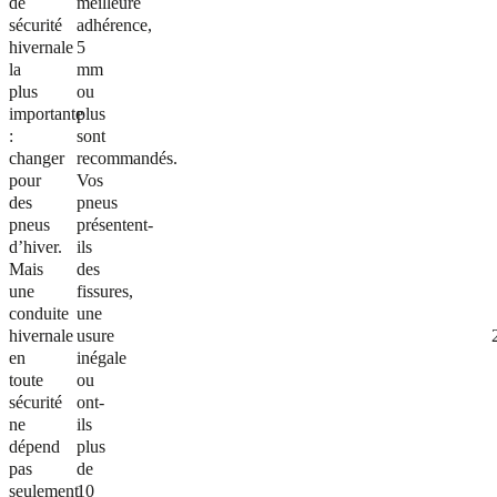
de
meilleure
sécurité
adhérence,
hivernale
5
la
mm
plus
ou
importante
plus
:
sont
changer
recommandés.
pour
Vos
des
pneus
pneus
présentent-
d’hiver.
ils
Mais
des
une
fissures,
conduite
une
hivernale
usure
en
inégale
toute
ou
sécurité
ont-
ne
ils
dépend
plus
pas
de
seulement
10