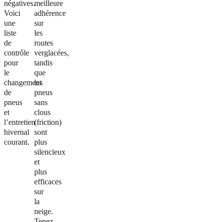
négatives.
meilleure
Voici
adhérence
une
sur
liste
les
de
routes
contrôle
verglacées,
pour
tandis
le
que
changement
les
de
pneus
pneus
sans
et
clous
l’entretien
(friction)
hivernal
sont
courant.
plus
silencieux
et
plus
efficaces
sur
la
neige.
Tenez