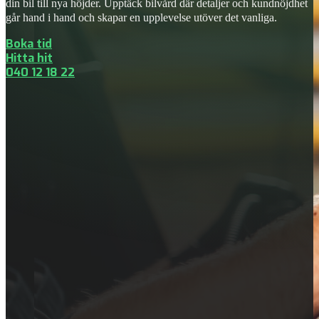
din bil till nya höjder. Upptäck bilvård där detaljer och kundnöjdhet
går hand i hand och skapar en upplevelse utöver det vanliga.
Boka tid
Hitta hit
040 12 18 22