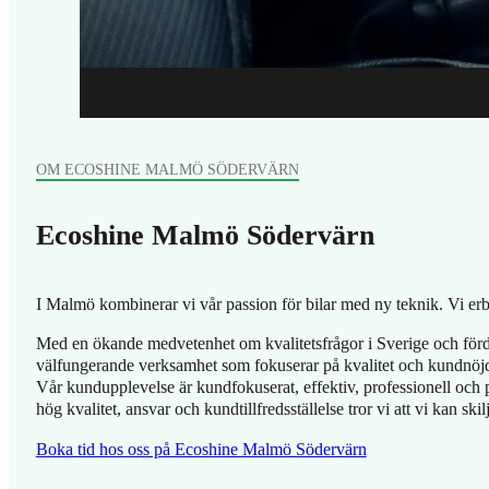
OM ECOSHINE MALMÖ SÖDERVÄRN
Ecoshine Malmö Södervärn
I Malmö kombinerar vi vår passion för bilar med ny teknik. Vi erbj
Med en ökande medvetenhet om kvalitetsfrågor i Sverige och förde
välfungerande verksamhet som fokuserar på kvalitet och kundnöj
Vår kundupplevelse är kundfokuserat, effektiv, professionell och 
hög kvalitet, ansvar och kundtillfredsställelse tror vi att vi kan sk
Boka tid hos oss på Ecoshine Malmö Södervärn