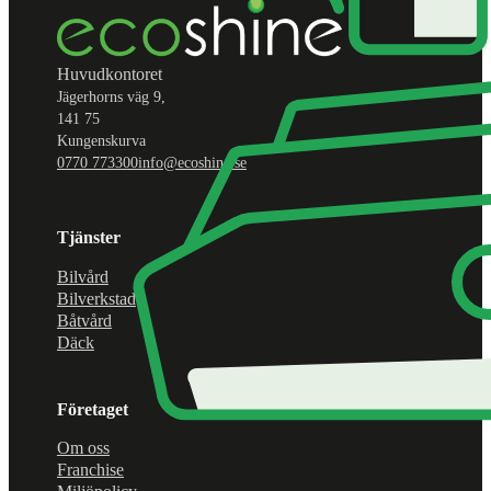
Huvudkontoret
Jägerhorns väg 9,
141 75
Kungenskurva
0770 773300
info@ecoshine.se
Tjänster
Bilvård
Bilverkstad
Båtvård
Däck
Företaget
Om oss
Franchise