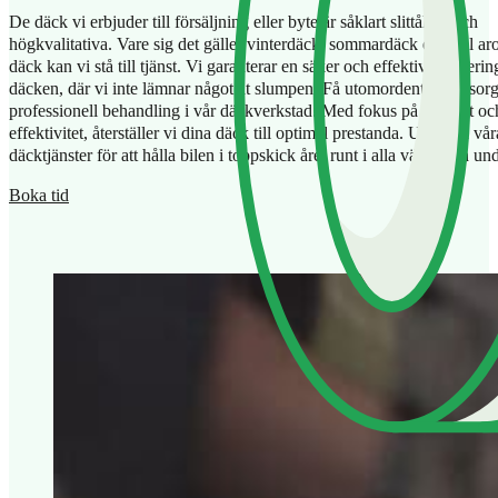
De däck vi erbjuder till försäljning eller byte är såklart slittåliga och
högkvalitativa. Vare sig det gäller vinterdäck, sommardäck eller all a
däck kan vi stå till tjänst. Vi garanterar en säker och effektiv monterin
däcken, där vi inte lämnar något åt slumpen. Få utomordentlig omsor
professionell behandling i vår däckverkstad. Med fokus på kvalitet oc
effektivitet, återställer vi dina däck till optimal prestanda. Utforska vår
däcktjänster för att hålla bilen i toppskick året runt i alla väder och un
Boka tid