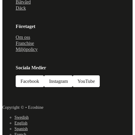
Båtvård
Däck
Företaget
Om oss
Franchise
Miljöpolicy
Sociala Medier
Facebook
Instagram
YouTube
Copyright © • Ecoshine
Swedish
English
Spanish
French