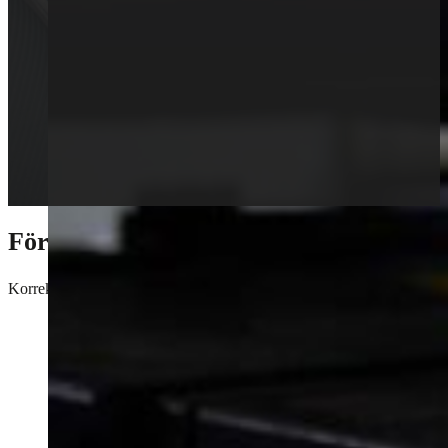
För bästa känsla på vägen
Korrekt balansering av däck kan förbättra din bränsleekonomi, förhin