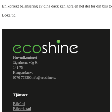
En korrekt balansering av dina däck kan göra en hel del för din bils 
Boka tid
Huvudkontoret
Jägerhorns väg 9,
141 75
Kungenskurva
0770 773300
info@ecoshine.se
Tjänster
Bilvård
Bilverkstad