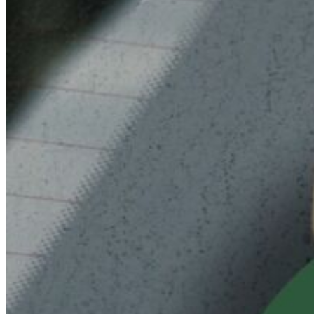
...
🌞 NYHET! Upplev vår premium Sommar Deluxe-tvätt