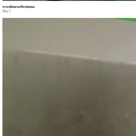
ecoshinesollentuna
Maj 5
...
🌞🚗 Sommaren är här! Efter en lång och tuff