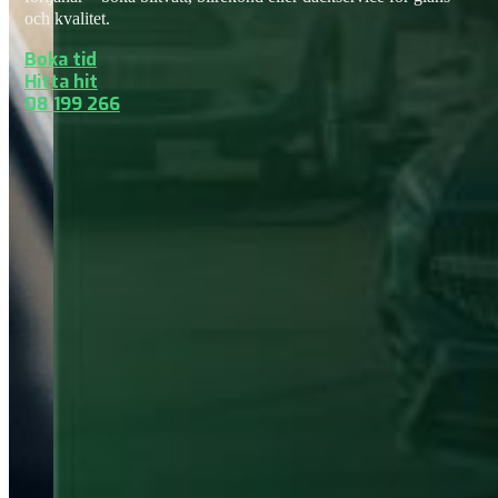
och kvalitet.
Boka tid
Hitta hit
08 199 266