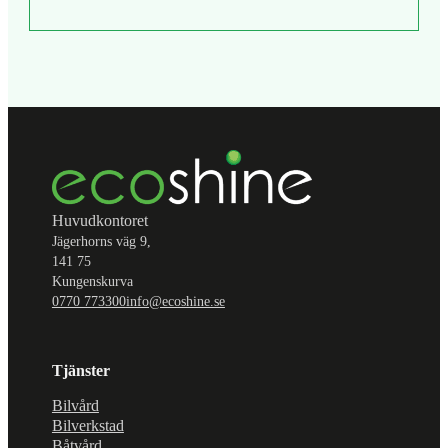
Huvudkontoret
Jägerhorns väg 9,
141 75
Kungenskurva
0770 773300
info@ecoshine.se
Tjänster
Bilvård
Bilverkstad
Båtvård