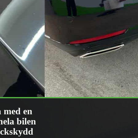
n med en
hela bilen
lackskydd