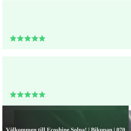
Välkommen till Ecoshine Solna! | Bikupan | 070