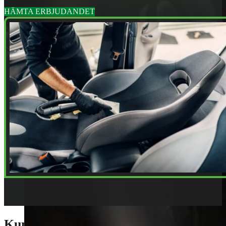
HÄMTA ERBJUDANDET
Kundomdömen Ecoshine Solna