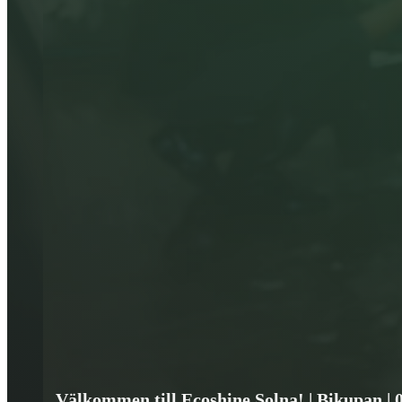
Välkommen till Ecoshine Solna! | Bikupan | 