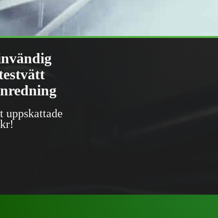
 invändig
estvätt
inredning
t uppskattade
kr!