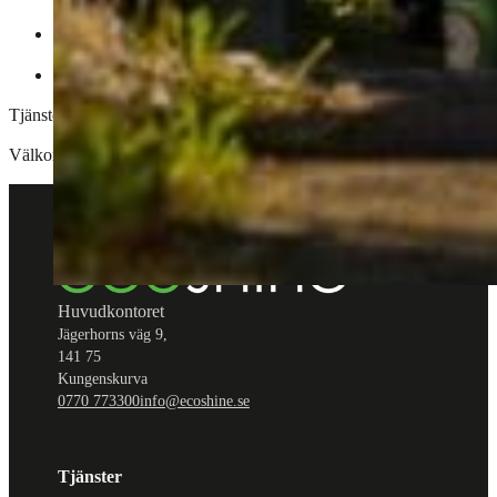
Polering
Interiör rengöring
Tjänsterna riktar sig till både privatpersoner och företag som söker eff
Välkommen till invigningen den 11 november!
Huvudkontoret
Jägerhorns väg 9,
141 75
Kungenskurva
0770 773300
info@ecoshine.se
Tjänster