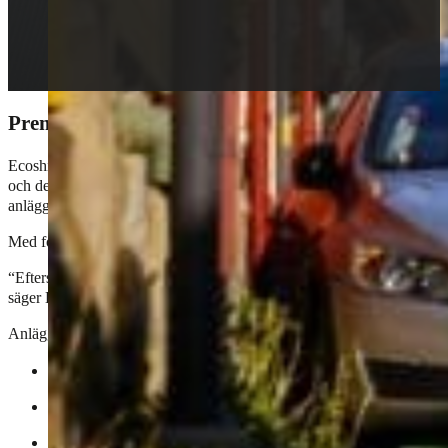
Premiär 11 november för skonsam biltvätt, däck
Ecoshine fortsätter expandera och öppnar nu sin första anläggning i St
och den 31:a anläggningen i Sverige. Den nya etableringen blir ett vi
anläggningar runt om i landet.
Med fokus på kvalitet använder anläggningen i störts möjliga mån cer
“Eftersom intresset för våra tjänster stadigt ökar, är vi entusiastiska öv
säger Ecoshines VD, Bilal Chentouf.
Anläggningen erbjuder ett komplett utbud av bilvårdstjänster:
Modern biltvätt
Däckservice
Lackskydd