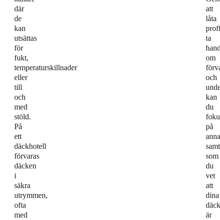
där
att
de
låta
kan
prof
utsättas
ta
för
han
fukt,
om
temperaturskillnader
förv
eller
och
till
unde
och
kan
med
du
stöld.
foku
På
på
ett
anna
däckhotell
samt
förvaras
som
däcken
du
i
vet
säkra
att
utrymmen,
dina
ofta
däc
med
är