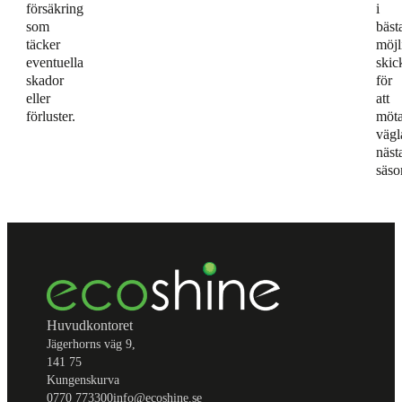
försäkring
i
som
bäst
täcker
möjl
eventuella
skic
skador
för
eller
att
förluster.
möt
vägl
näst
säso
Huvudkontoret
Jägerhorns väg 9,
141 75
Kungenskurva
0770 773300
info@ecoshine.se