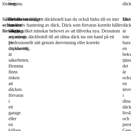
lösning.
hemma.
däck
Säkerhet
Ett
Kvalitetsmässigt
Genom att välja ett däckhotell kan du också bidra till en mer
Slut
Ett
och
annat
ansvar
kvalitativ hantering av däck. Däck som förvaras korrekt håller
däck
försäkring
viktigt
längre, vilket minskar behovet av att tillverka nya. Dessutom
är
argument
ser många däckhotell till att slitna däck tas om hand på ett
inte
för
professionellt sätt genom återvinning eller korrekt
bara
däckhotell
deponering.
en
är
bek
säkerheten.
tjäns
Hemma
det
finns
är
risken
ocks
att
en
däcken
inve
förvaras
i
i
dina
ett
däck
garage
livs
eller
och
en
pres
källare
Gen