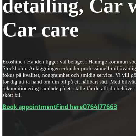
detailing, Car 
Car care
Ecoshine i Handen ligger väl beläget i Haninge kommun sö
Stockholm. Anläggningen erbjuder professionell miljövänli
fokus på kvalitet, noggrannhet och smidig service. Vi vill gö
för dig att ta hand om din bil på ett hållbart sätt. Med biltvä
rekonditionering samlade på ett ställe får du allt du behöver 
skött bil.
Book appointment
Find here
0764177663