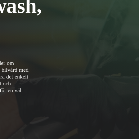
wash,
der om
g bilvård med
ra det enkelt
tt och
för en väl