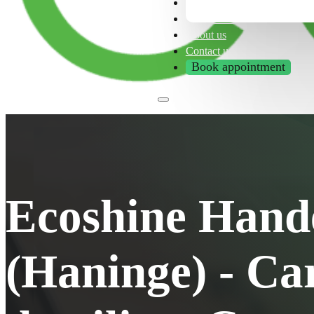
Franchise
Tips & Tricks
About us
Contact us
Book appointment
Ecoshine Hand
(Haninge) - Ca