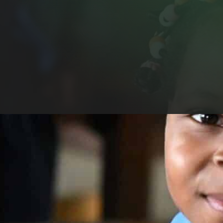
ens barn genom UNICEF.
rit med och bidragit.
 År