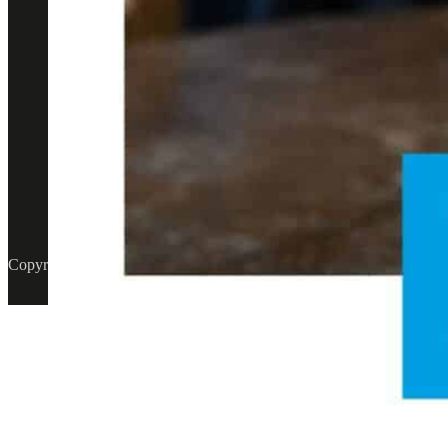
Serv
Car c
Head office
Car r
Jägerhorns väg 9,
Boat 
141 75
Tyres
Kungenskurva.
0770 773300
info@ecoshine.se
Copyright © - Ecoshine