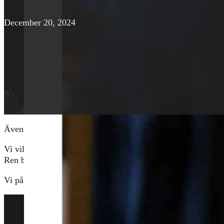
December 20, 2024
Även i år väljer vi att skicka en tanke och gåva till värld
Vi vill tacka alla våra kunder samt samarbetspartners som va
Ren bil med rent samvete!
Vi på Ecoshine önskar er alla en
God Jul och ett Gott Nytt