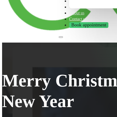
Franchise
Tips & Tricks
About us
Contact us
Book appointment
Merry Christ
New Year