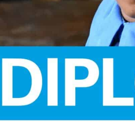
ices
The company
are
About us
epair shop
Franchise
care
Environmental policy