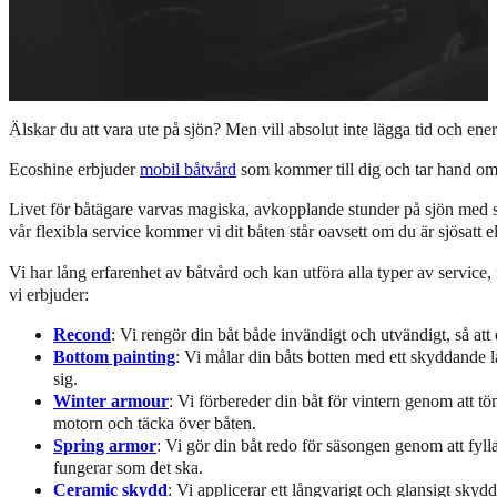
Älskar du att vara ute på sjön? Men vill absolut inte lägga tid och ene
Ecoshine erbjuder
mobil båtvård
som kommer till dig och tar hand om 
Livet för båtägare varvas magiska, avkopplande stunder på sjön med s
vår flexibla service kommer vi dit båten står oavsett om du är sjösatt el
Vi har lång erfarenhet av båtvård och kan utföra alla typer av service,
vi erbjuder:
Recond
: Vi rengör din båt både invändigt och utvändigt, så att
Bottom painting
: Vi målar din båts botten med ett skyddande l
sig.
Winter armour
: Vi förbereder din båt för vintern genom att t
motorn och täcka över båten.
Spring armor
: Vi gör din båt redo för säsongen genom att fylla
fungerar som det ska.
Ceramic
skydd
: Vi applicerar ett långvarigt och glansigt sky