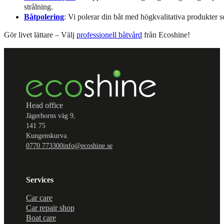
strålning.
Båtpolering
: Vi polerar din båt med högkvalitativa produkter s
Gör livet lättare – Välj
professionell båtvård
från Ecoshine!
Head office
Jägerhorns väg 9,
141 75
Kungenskurva.
0770 773300
info@ecoshine.se
Services
Car care
Car repair shop
Boat care