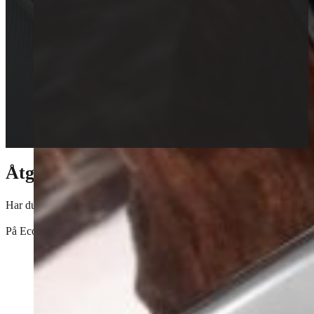
Åtgärda bilens AC-system
Har du varit i en kvav bil på en het sommardag och önskade att din AC 
På Ecoshine ger vi din AC den omsorg den behöver för att återställa den