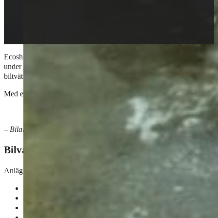
Ecoshine fortsätter sin expansion och öppnar nu sin första anläggning
under 2025 och den 42:a anläggningen i Sverige. Ecoshine Enköping är e
biltvättstjänster över hela landet, men framförallt ett viktigt steg för b
Med ett starkt fokus på kvalitet använder anläggningen i största möjli
“Intresset för våra tjänster växer stadigt, och vi ser fram emot a
– Bilal Chentouf, VD på Ecoshine.
Bilvård även i Enköping
Anläggningen erbjuder ett brett utbud av bilvårdstjänster och inkluder
Biltvätt
Däckservice
Lackskydd
Polering