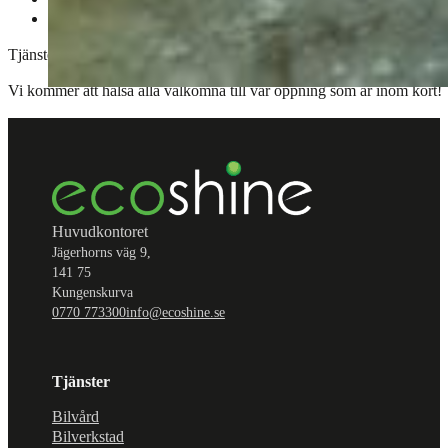
Interiör rengöring
Tjänsterna riktar sig både till privatpersoner och företag som söker kval
Vi kommer att hälsa alla välkomna till vår öppning som är inom kort!
Huvudkontoret
Jägerhorns väg 9,
141 75
Kungenskurva
0770 773300
info@ecoshine.se
Tjänster
Bilvård
Bilverkstad