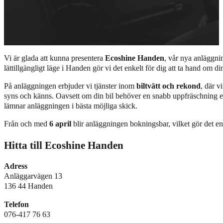
Vi är glada att kunna presentera
Ecoshine Handen
, vår nya anläggni
lättillgängligt läge i Handen gör vi det enkelt för dig att ta hand om di
På anläggningen erbjuder vi tjänster inom
biltvätt och rekond
, där v
syns och känns. Oavsett om din bil behöver en snabb uppfräschning ell
lämnar anläggningen i bästa möjliga skick.
Från och med
6 april
blir anläggningen bokningsbar, vilket gör det enk
Hitta till Ecoshine Handen
Adress
Anläggarvägen 13
136 44 Handen
Telefon
076-417 76 63