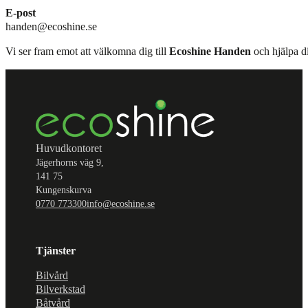
E-post
handen@ecoshine.se
Vi ser fram emot att välkomna dig till
Ecoshine Handen
och hjälpa di
Huvudkontoret
Jägerhorns väg 9,
141 75
Kungenskurva
0770 773300
info@ecoshine.se
Tjänster
Bilvård
Bilverkstad
Båtvård