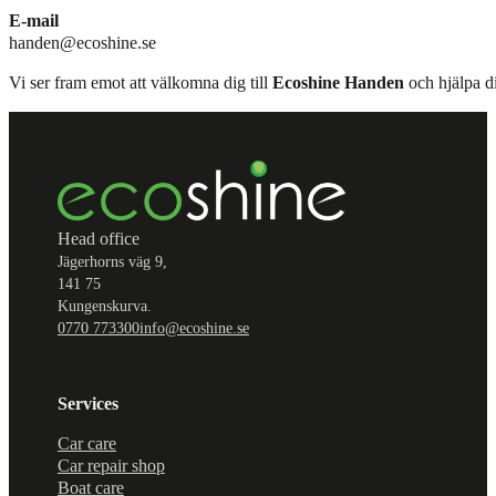
E-mail
handen@ecoshine.se
Vi ser fram emot att välkomna dig till
Ecoshine Handen
och hjälpa di
Head office
Jägerhorns väg 9,
141 75
Kungenskurva.
0770 773300
info@ecoshine.se
Services
Car care
Car repair shop
Boat care