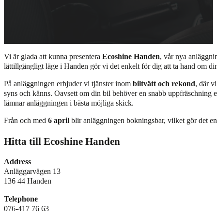
Vi är glada att kunna presentera
Ecoshine Handen
, vår nya anläggni
lättillgängligt läge i Handen gör vi det enkelt för dig att ta hand om di
På anläggningen erbjuder vi tjänster inom
biltvätt och rekond
, där v
syns och känns. Oavsett om din bil behöver en snabb uppfräschning ell
lämnar anläggningen i bästa möjliga skick.
Från och med
6 april
blir anläggningen bokningsbar, vilket gör det enk
Hitta till Ecoshine Handen
Address
Anläggarvägen 13
136 44 Handen
Telephone
076-417 76 63