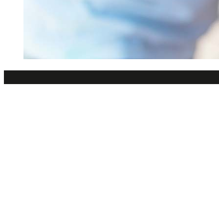
Tjän
Bilvå
Huvudkontoret
Bilve
Jägerhorns väg 9,
Båtvå
141 75
Däck
Kungenskurva
0770 773300
info@ecoshine.se