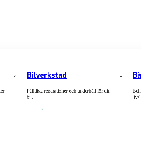
Bilverkstad
Bå
ker
Pålitliga reparationer och underhåll för din
Behå
bil.
livs