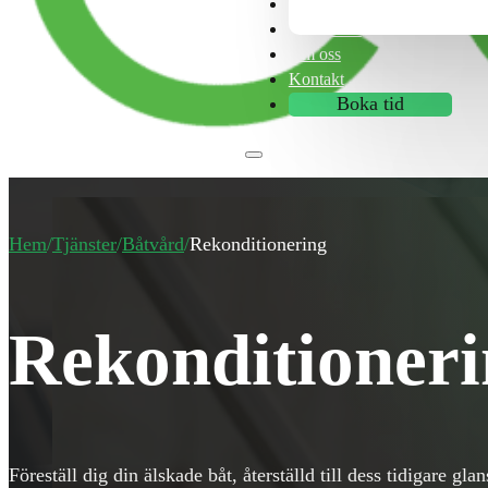
Franchise
Tips & råd
Om oss
Kontakt
Boka tid
Hem
/
Tjänster
/
Båtvård
/
Rekonditionering
Rekonditioner
Föreställ dig din älskade båt, återställd till dess tidigare gla