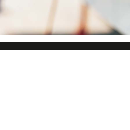
ster
Företaget
rd
Om oss
rkstad
Franchise
rd
Miljöpolicy