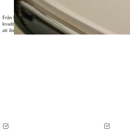
Från botten till toppen, från fören till aktern, tar vår rekon
kvadratcentimeter av din båt. Den omfattar djuprengöring, po
att återställa din båts glans och ge den nytt liv inför komma