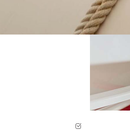
ditionering hand om varje
lering och lackning, allt för
nde äventyr på vattnet.”