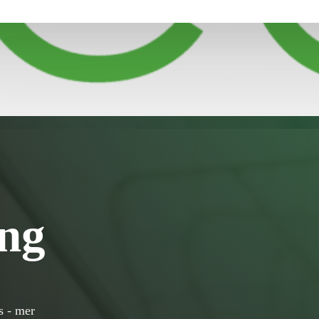
ing
ns - mer