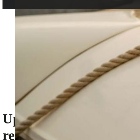
Upptäck kraften i
rekonditionering