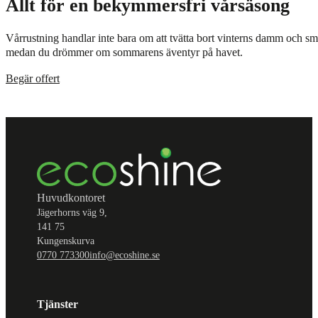
Allt för en bekymmersfri vårsäsong
Vårrustning handlar inte bara om att tvätta bort vinterns damm och smut
medan du drömmer om sommarens äventyr på havet.
Begär offert
Huvudkontoret
Jägerhorns väg 9,
141 75
Kungenskurva
0770 773300
info@ecoshine.se
Tjänster