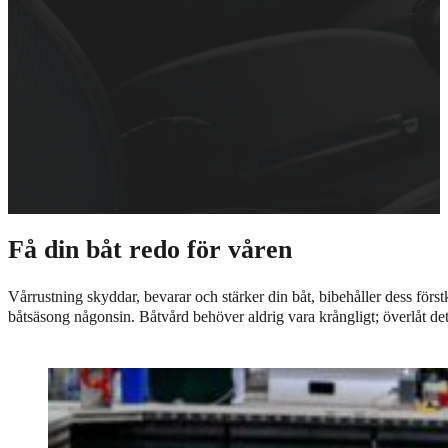
Få din båt redo för våren
Vårrustning skyddar, bevarar och stärker din båt, bibehåller dess först
båtsäsong någonsin. Båtvård behöver aldrig vara krångligt; överlåt det 