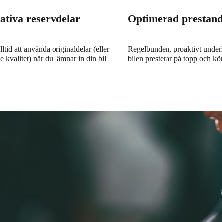
ativa reservdelar
Optimerad prestan
alltid att använda originaldelar (eller
Regelbunden, proaktivt underhål
 kvalitet) när du lämnar in din bil
bilen presterar på topp och kör