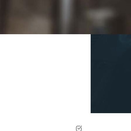
 specifikationer. Vi använder
enterar arbetet på rätt sätt