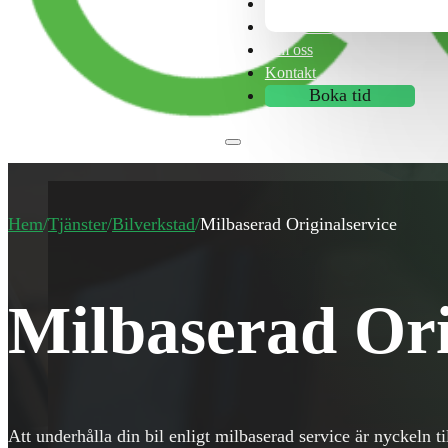
Franchise
Tips & råd
Om oss
Kontakt
Boka tid
Hem
/
Tjänster
/
Bilverkstad
/
Milbaserad Originalservice
Milbaserad Ori
Att underhålla din bil enligt milbaserad service är nyckeln til