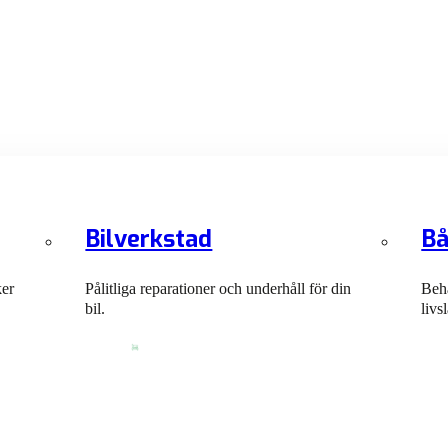
Bilverkstad
Bå
ker
Pålitliga reparationer och underhåll för din
Behå
bil.
livs