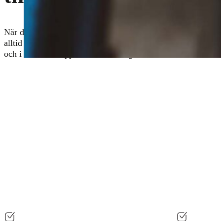
När du anlitar oss, utförs servicen strikt enligt tillverkarens
alltid originaldelar (eller av motsvarande kvalitet) och dokum
och i tid för att upprätthålla din bilgaranti.