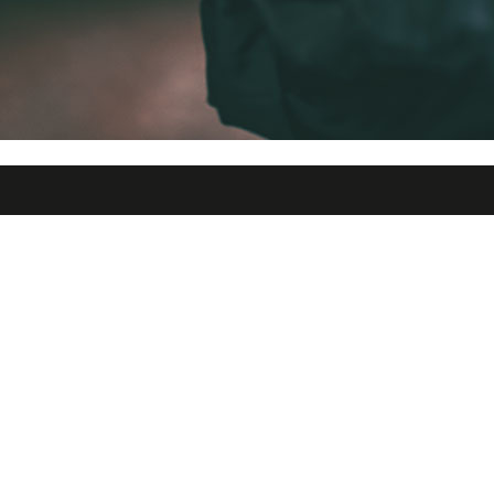
ster
Företaget
rd
Om oss
rkstad
Franchise
rd
Miljöpolicy