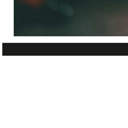
Tjän
Bilvå
Huvudkontoret
Bilve
Jägerhorns väg 9,
Båtvå
141 75
Däck
Kungenskurva
0770 773300
info@ecoshine.se