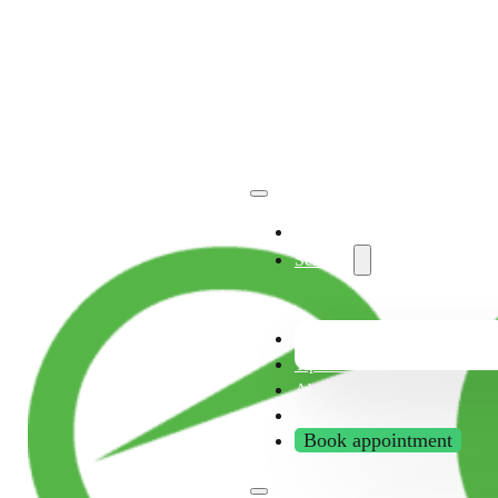
Facilities
Services
Franchise
Tips & Tricks
About us
Contact us
Book appointment