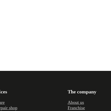
ices
The company
are
About us
epair shop
Franchise