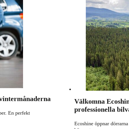
r vintermånaderna
Välkomna Ecoshine
professionella bil
er. En perfekt
Ecoshine öppnar dörrarna t