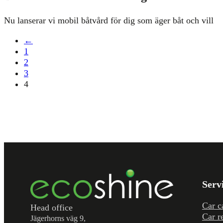
Nu lanserar vi mobil båtvård för dig som äger båt och vill
←
1
2
3
4
Serv
Car c
Head office
Car r
Jägerhorns väg 9,